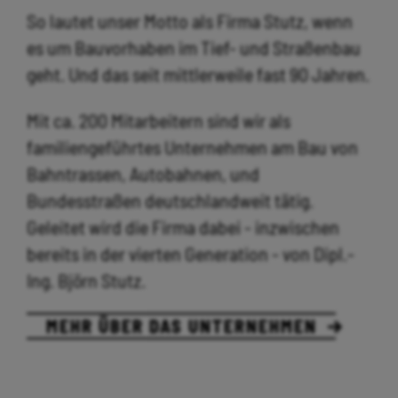
So lautet unser Motto als Firma Stutz, wenn
es um Bauvorhaben im Tief- und Straßenbau
geht. Und das seit mittlerweile fast 90 Jahren.
Mit ca. 200 Mitarbeitern sind wir als
familiengeführtes Unternehmen am Bau von
Bahntrassen, Autobahnen, und
Bundesstraßen deutschlandweit tätig.
Geleitet wird die Firma dabei - inzwischen
bereits in der vierten Generation - von Dipl.-
Ing. Björn Stutz.
MEHR ÜBER DAS UNTERNEHMEN