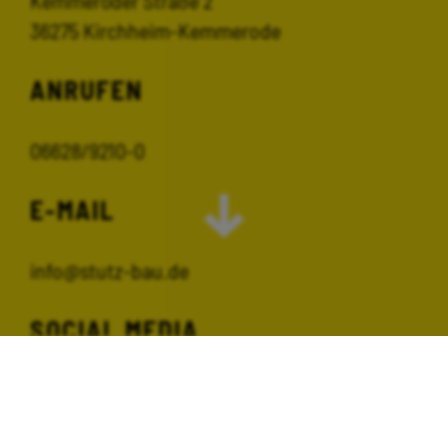
Kemmeröder Straße 2
36275 Kirchheim-Kemmerode
ANRUFEN
06628/9210-0
E-MAIL
info@stutz-bau.de
SOCIAL MEDIA
Schauen Sie doch auch mal hier vorbei: