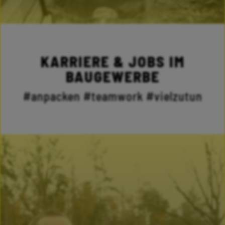
KARRIERE & JOBS IM
BAUGEWERBE
#anpacken #teamwork #vielzutun