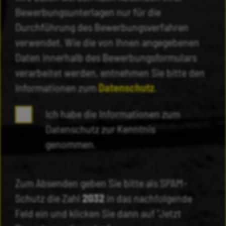
Bewerbungsunterlagen nur für die
Durchführung des Bewerbungsverfahren
verwendet. Wie die von Ihnen angegebenen
Daten innerhalb des Bewerbungsformulars
verarbeitet werden, entnehmen Sie bitte den
Informationen zum
Datenschutz
.
Ich habe die Informationen zum
Datenschutz zur Kenntnis
genommen.
Zum Absenden geben Sie bitte als SPAM-
Schutz die Zahl
2032
in das nachfolgende
Feld ein und klicken Sie dann auf "Jetzt