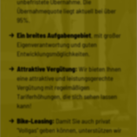
unbefristete Übernahme. Die
Übernahmequote liegt aktuell bei über
95%.
Ein breites Aufgabengebiet
, mit großer
Eigenverantwortung und guten
Entwicklungsmöglichkeiten.
Attraktive Vergütung:
Wir bieten Ihnen
eine attraktive und leistungsgerechte
Vergütung mit regelmäßigen
Tariferhöhungen, die sich sehen lassen
kann!
Bike-Leasing:
Damit Sie auch privat
"Vollgas" geben können, unterstützen wir