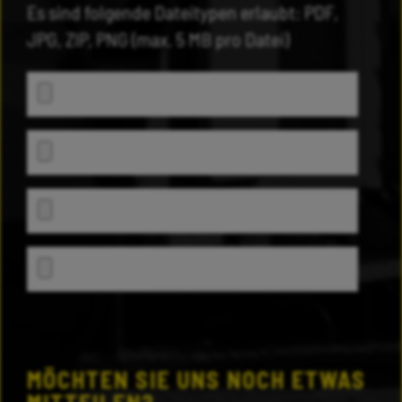
Es sind folgende Dateitypen erlaubt: PDF,
JPG, ZIP, PNG (max. 5 MB pro Datei)
MÖCHTEN SIE UNS NOCH ETWAS