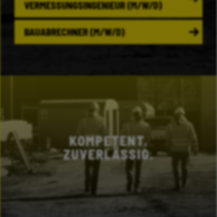
VERMESSUNGSINGENIEUR (M/W/D)
BAUABRECHNER (M/W/D)
WIR STUTZEN WAS
KOMPETENT.
ZUVERLÄSSIG.