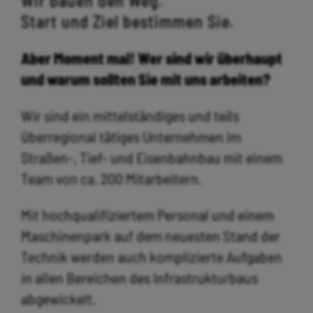
Wir bauen den Weg.
Start und Ziel bestimmen Sie.
Aber Moment mal! Wer sind wir überhaupt
und warum sollten Sie mit uns arbeiten?
Wir sind ein mittelständiges und teils
überregional tätiges Unternehmen im
Straßen-, Tief- und Eisenbahnbau mit einem
Team von ca. 200 Mitarbeitern.
Mit hochqualifiziertem Personal und einem
Maschinenpark auf dem neuesten Stand der
Technik werden auch komplizierte Aufgaben
in allen Bereichen des Infrastrukturbaus
abgewickelt.