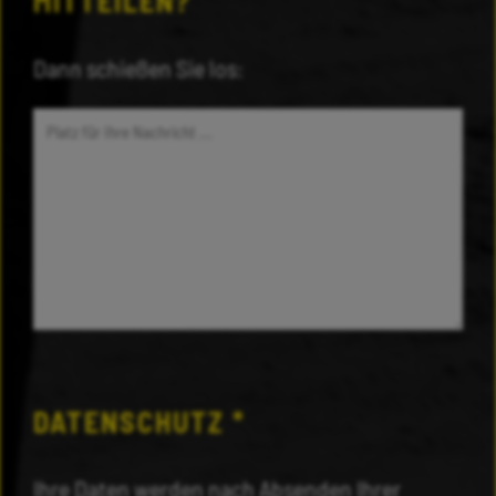
MITTEILEN?
Dann schießen Sie los:
DATENSCHUTZ
*
Ihre Daten werden nach Absenden Ihrer