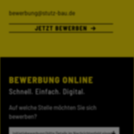
bewerbung@stutz-bau.de
JETZT BEWERBEN
BEWERBUNG ONLINE
Schnell. Einfach. Digital.
Auf welche Stelle möchten Sie sich
bewerben?