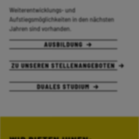
Weiterentwicklungs- und
Aufstiegsmöglichkeiten in den nächsten
Jahren sind vorhanden.
AUSBILDUNG
ZU UNSEREN STELLENANGEBOTEN
DUALES STUDIUM