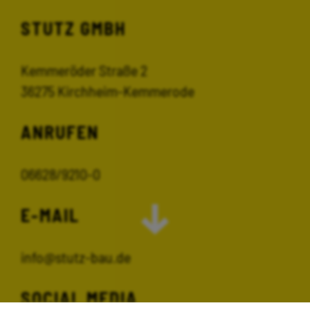
STUTZ GMBH
Kemmeröder Straße 2
36275 Kirchheim-Kemmerode
ANRUFEN
06628/9210-0
E-MAIL
info@stutz-bau.de
SOCIAL MEDIA