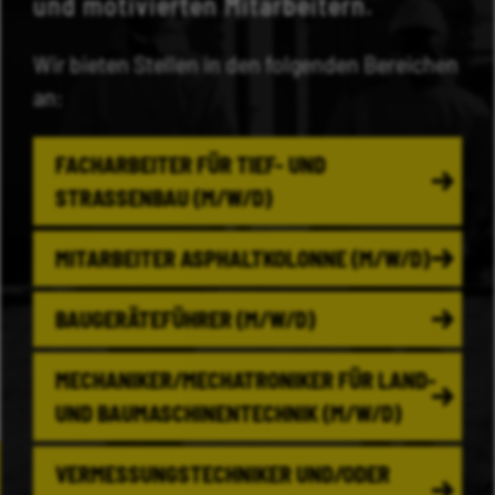
und motivierten Mitarbeitern.
Wir bieten Stellen in den folgenden Bereichen
an:
FACHARBEITER FÜR TIEF- UND
STRASSENBAU (M/W/D)
MITARBEITER ASPHALTKOLONNE (M/W/D)
BAUGERÄTEFÜHRER (M/W/D)
MECHANIKER/MECHATRONIKER FÜR LAND-
UND BAUMASCHINENTECHNIK (M/W/D)
VERMESSUNGSTECHNIKER UND/ODER