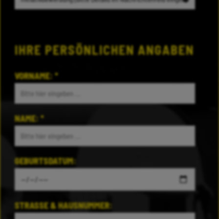
IHRE PERSÖNLICHEN ANGABEN
VORNAME:
*
NAME:
*
GEBURTSDATUM:
STRASSE & HAUSNUMMER: