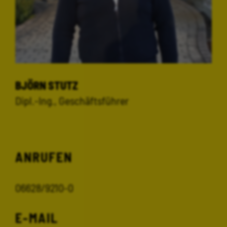
BJÖRN STUTZ
Dipl.-Ing., Geschäftsführer
ANRUFEN
06628/9210-0
E-MAIL