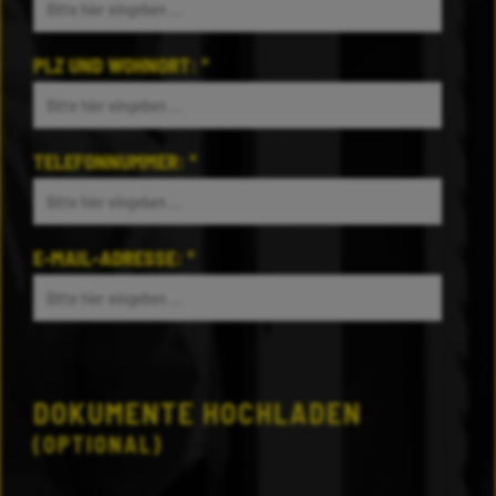
PLZ UND WOHNORT:
*
TELEFONNUMMER:
*
E-MAIL-ADRESSE:
*
DOKUMENTE HOCHLADEN
(OPTIONAL)