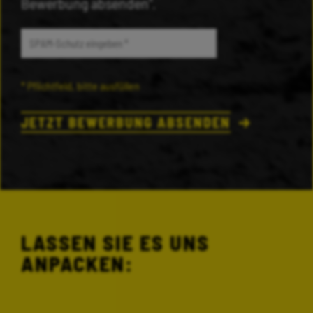
Bewerbung absenden".
* Pflichtfeld, bitte ausfüllen
JETZT BEWERBUNG ABSENDEN
LASSEN SIE ES UNS
ANPACKEN: