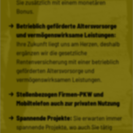
Sie zusätzlich mit einem monetären
Bonus.
Betrieblich geförderte Altersvorsorge
und vermögenswirksame Leistungen:
Ihre Zukunft liegt uns am Herzen, deshalb
ergänzen wir die gesetzliche
Rentenversicherung mit einer betrieblich
geförderten Altersvorsorge und
vermögenswirksamen Leistungen.
Stellenbezogen Firmen-PKW und
Mobiltelefon auch zur privaten Nutzung
Spannende Projekte:
Sie erwarten immer
spannende Projekte, wo auch Sie tätig