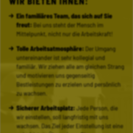
WIR BIETEN IHNEN:
Ein familiäres Team, das sich auf Sie
freut:
Bei uns steht der Mensch im
Mittelpunkt, nicht nur die Arbeitskraft!
Tolle Arbeitsatmosphäre:
Der Umgang
untereinander ist sehr kollegial und
familiär. Wir ziehen alle am gleichen Strang
und motivieren uns gegenseitig
Bestleistungen zu erzielen und persönlich
zu wachsen.
Sicherer Arbeitsplatz:
Jede Person, die
wir einstellen, soll langfristig mit uns
wachsen. Das Ziel jeder Einstellung ist eine