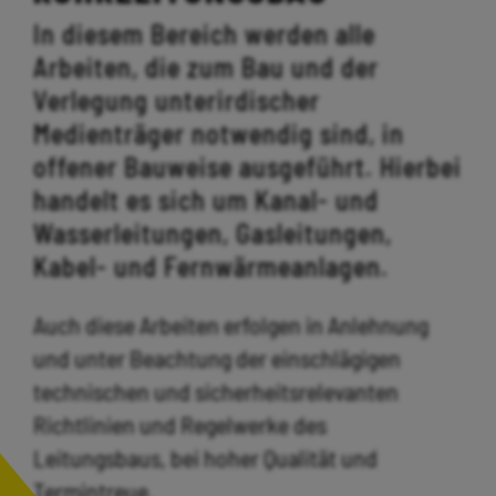
In diesem Bereich werden alle
Arbeiten, die zum Bau und der
Verlegung unterirdischer
Medienträger notwendig sind, in
offener Bauweise ausgeführt. Hierbei
handelt es sich um Kanal- und
Wasserleitungen, Gasleitungen,
Kabel- und Fernwärmeanlagen.
Auch diese Arbeiten erfolgen in Anlehnung
und unter Beachtung der einschlägigen
technischen und sicherheitsrelevanten
Richtlinien und Regelwerke des
Leitungsbaus, bei hoher Qualität und
Termintreue.