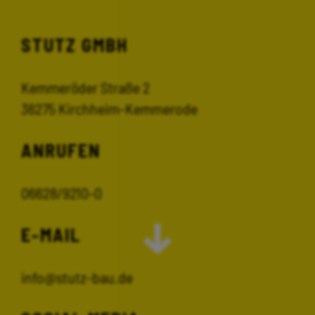
STUTZ GMBH
Kemmeröder Straße 2
36275 Kirchheim-Kemmerode
ANRUFEN
06628/9210-0
E-MAIL
info@stutz-bau.de